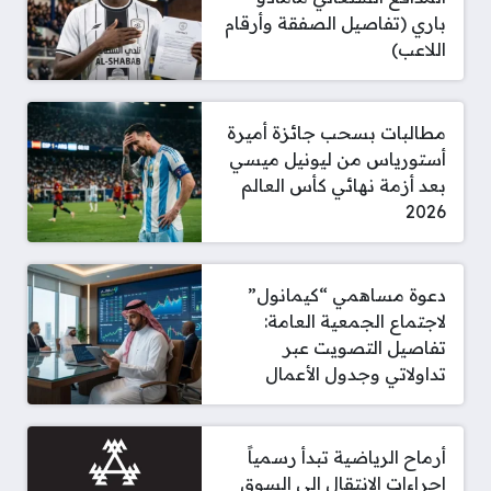
باري (تفاصيل الصفقة وأرقام
اللاعب)
مطالبات بسحب جائزة أميرة
أستورياس من ليونيل ميسي
بعد أزمة نهائي كأس العالم
2026
دعوة مساهمي “كيمانول”
لاجتماع الجمعية العامة:
تفاصيل التصويت عبر
تداولاتي وجدول الأعمال
أرماح الرياضية تبدأ رسمياً
إجراءات الانتقال إلى السوق