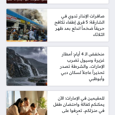
صافرات الإنذار تدوي في
الشارقة: 5 فرق إطفاء تكافح
حريقاً ضخماً اندلع بعد ظهر
الثلاثاء
منخفض الـ 4 أيام: أمطار
غزيرة وسيول تضرب
الإمارات.. والشرطة تصدر
تحذيراً عاجلاً لسكان دبي
وأبوظبي
للمقيمين في الإمارات: الآن
يمكنكم كفالة واحتضان طفل
في منزلكم.. تعرفوا على