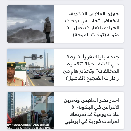
جهزوا الملابس الشتوية..
انخفاض “حاد” في درجات
الحرارة بالإمارات يصل لـ 5
مئوية (توقيت الموجة)
جدد سيارتك فوراً.. شرطة
دبي تكشف حيلة “تقسيط
المخالفات” وتحذير هام من
رادارات الضجيج (تفاصيل)
احذر نشر الملابس وتخزين
الأغراض في البلكونة.. 8
عادات يومية قد تعرضك
لغرامات فورية في أبوظبي